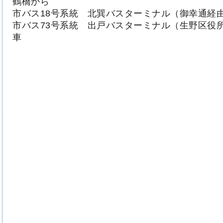
鶴橋から
市バス18号系統 北巽バスターミナル（御幸通経由
市バス73号系統 出戸バスターミナル（生野区役所
車